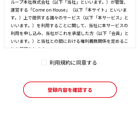
ループ本社株式会社（以下「当社」といいます。）が管理、
運営する「Come on House」（以下「本サイト」といいま
す。）上で提供する諸々のサービス（以下「本サービス」と
いいます。）を利用することに関して、当社に本サービスの
利用を申し込み、当社がこれを承諾した方（以下「会員」と
いいます。）と当社との間における権利義務関係を定めるこ
とを目的とします。
本サービスの利用に際しては、本規約の全文をお読みいただ
利用規約に同意する
いたうえで、本規約に同意いただく必要があります。
サービス内容
登録内容を確認する
会員限定コンテンツの提供
会員限定コンテンツへのユーザーコンテンツ投稿
会員限定キャンペーンの実施
キャンペーン応募に利用できる個人情報の事前登録
当社の配信するメールマガジンの発行（希望者のみ）